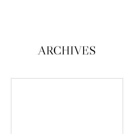
JANA KUŠŠOVÁ
O MNE
ARCHIVES
PORTFÓLIO
KONTAKT