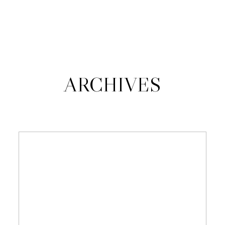
JANA KUŠŠOVÁ
O MNE
ARCHIVES
PORTFÓLIO
KONTAKT