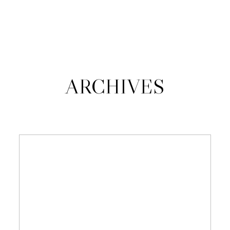
JANA KUŠŠOVÁ
O MNE
ARCHIVES
PORTFÓLIO
KONTAKT