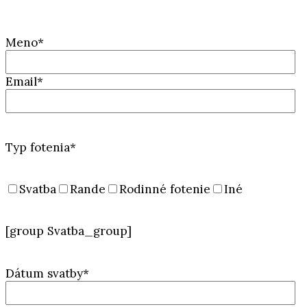
Meno*
Email*
Typ fotenia*
Svatba
Rande
Rodinné fotenie
Iné
[group Svatba_group]
Dátum svatby*