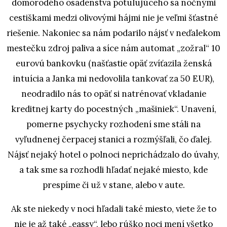
domorodého osadenstva potulujúceho sa nočnými
cestiškami medzi olivovými hájmi nie je veľmi šťastné
riešenie. Nakoniec sa nám podarilo nájsť v neďalekom
mestečku zdroj paliva a síce nám automat „zožral“ 10
eurovú bankovku (našťastie opäť zvíťazila ženská
intuícia a Janka mi nedovolila tankovať za 50 EUR),
neodradilo nás to opäť si natrénovať vkladanie
kreditnej karty do pocestných „mašiniek“. Unavení,
pomerne psychycky rozhodení sme stáli na
vyľudnenej čerpacej stanici a rozmýšľali, čo ďalej.
Nájsť nejaký hotel o polnoci neprichádzalo do úvahy,
a tak sme sa rozhodli hľadať nejaké miesto, kde
prespíme či už v stane, alebo v aute.
Ak ste niekedy v noci hľadali také miesto, viete že to
nie je až také „eassy“, lebo rúško noci mení všetko