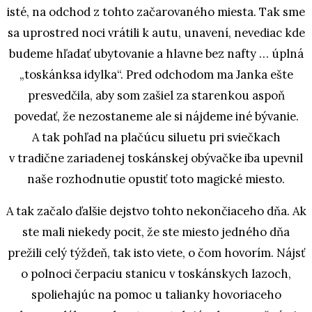
isté, na odchod z tohto začarovaného miesta. Tak sme
sa uprostred noci vrátili k autu, unavení, nevediac kde
budeme hľadať ubytovanie a hlavne bez nafty … úplná
„toskánksa idylka“. Pred odchodom ma Janka ešte
presvedčila, aby som zašiel za starenkou aspoň
povedať, že nezostaneme ale si nájdeme iné bývanie.
A tak pohľad na plačúcu siluetu pri sviečkach
v tradične zariadenej toskánskej obývačke iba upevnil
naše rozhodnutie opustiť toto magické miesto.
A tak začalo ďalšie dejstvo tohto nekončiaceho dňa. Ak
ste mali niekedy pocit, že ste miesto jedného dňa
prežili celý týždeň, tak isto viete, o čom hovorím. Nájsť
o polnoci čerpaciu stanicu v toskánskych lazoch,
spoliehajúc na pomoc u talianky hovoriaceho