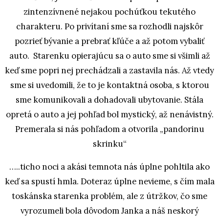
zintenzívnené nejakou pochúťkou tekutého
charakteru. Po privítaní sme sa rozhodli najskôr
pozrieť bývanie a prebrať kľúče a až potom vybaliť
auto. Starenku opierajúcu sa o auto sme si všimli až
keď sme popri nej prechádzali a zastavila nás. Až vtedy
sme si uvedomili, že to je kontaktná osoba, s ktorou
sme komunikovali a dohadovali ubytovanie. Stála
opretá o auto a jej pohľad bol mystický, až nenávistný.
Premerala si nás pohľadom a otvorila „pandorinu
skrinku“
…..ticho noci a akási temnota nás úplne pohltila ako
keď sa spustí hmla. Doteraz úplne nevieme, s čím mala
toskánska starenka problém, ale z útržkov, čo sme
vyrozumeli bola dôvodom Janka a náš neskorý