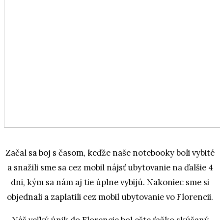
Začal sa boj s časom, keďže naše notebooky boli vybité
a snažili sme sa cez mobil nájsť ubytovanie na ďalšie 4
dni, kým sa nám aj tie úplne vybijú. Nakoniec sme si
objednali a zaplatili cez mobil ubytovanie vo Florencii.
Náš veľký únik do Florencie bol ešte ťažko skúšaný