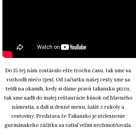
Do 15 tej nám zostávalo ešte trochu času, tak sme sa
rozhodli niečo zjesť. Od začiatku našej cesty sme sa
tešili na okamih, kedy si dáme pravú taliansku pizzu,
tak sme sadli do malej reštaurácie kúsok od hlavného
námestia, a dali si denné menu, šalát z rukoly a
cestoviny. Predstava že Taliansko je stelesnenie
gurmánskeho zážitku sa zatiaľ veľmi nezhmotňovala.