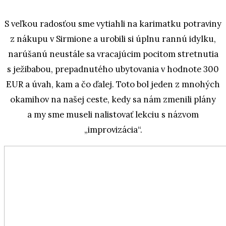
S veľkou radosťou sme vytiahli na karimatku potraviny
z nákupu v Sirmione a urobili si úplnu rannú idylku,
narúšanú neustále sa vracajúcim pocitom stretnutia
s ježibabou, prepadnutého ubytovania v hodnote 300
EUR a úvah, kam a čo ďalej. Toto bol jeden z mnohých
okamihov na našej ceste, kedy sa nám zmenili plány
a my sme museli nalistovať lekciu s názvom
„improvizácia“.