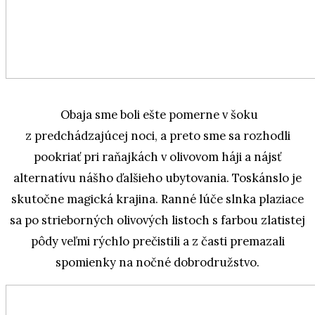
Obaja sme boli ešte pomerne v šoku
z predchádzajúcej noci, a preto sme sa rozhodli
pookriať pri raňajkách v olivovom háji a nájsť
alternatívu nášho ďalšieho ubytovania. Toskánslo je
skutočne magická krajina. Ranné lúče slnka plaziace
sa po strieborných olivových listoch s farbou zlatistej
pôdy veľmi rýchlo prečistili a z časti premazali
spomienky na nočné dobrodružstvo.