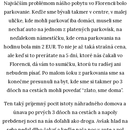
Najväčším problémom nášho pobytu vo Florencii bolo
parkovanie. Keďže sme bývali takmer v centre, v malej
uličke, kde mohli parkovať iba domáci, museli sme
nechať auto na jednom z platených parkovísk, na
neďalekom námestíčku, kde cena parkovania na
hodinu bola min 2 EUR. To nie je až taká strašná cena,
ale keď si to prerátate na 5 dní, ktoré nás čakali vo
Florencii, dá vám to sumičku, ktorú tu radšej ani
nebudem písať. Po malom šoku z parkovania sme sa
konečme presunuli na byt, kde sme si takmer po 3
dňoch na cestách mohli povedať “zlato, sme doma”.
Ten taký príjemný pocit istoty náhradného domova a
únava po prvých 3 dňoch na cestách a napoly
prebdenej noci na nás doľahli ako droga. Avšak hlad na
seba nedal dlho čakať a keďže naša noc v aute a pol