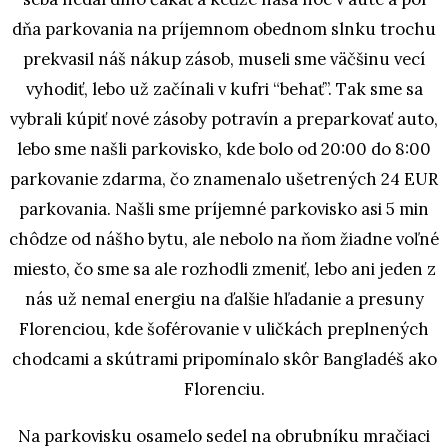
dňa parkovania na príjemnom obednom slnku trochu
prekvasil náš nákup zásob, museli sme väčšinu vecí
vyhodiť, lebo už začínali v kufri “behať”. Tak sme sa
vybrali kúpiť nové zásoby potravín a preparkovať auto,
lebo sme našli parkovisko, kde bolo od 20:00 do 8:00
parkovanie zdarma, čo znamenalo ušetrených 24 EUR
parkovania. Našli sme príjemné parkovisko asi 5 min
chôdze od nášho bytu, ale nebolo na ňom žiadne voľné
miesto, čo sme sa ale rozhodli zmeniť, lebo ani jeden z
nás už nemal energiu na ďalšie hľadanie a presuny
Florenciou, kde šoférovanie v uličkách preplnených
chodcami a skútrami pripomínalo skôr Bangladéš ako
Florenciu.
Na parkovisku osamelo sedel na obrubníku mračiaci