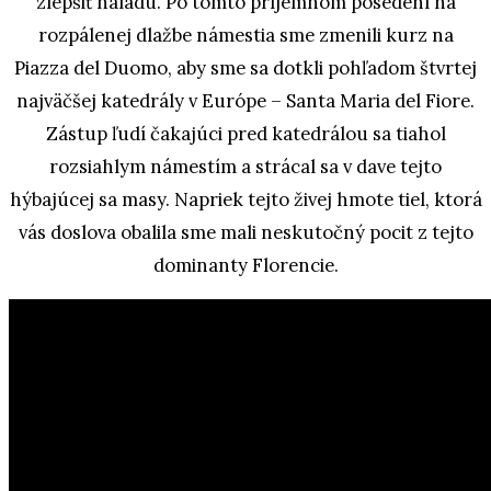
zlepšiť náladu. Po tomto príjemnom posedení na
rozpálenej dlažbe námestia sme zmenili kurz na
Piazza del Duomo, aby sme sa dotkli pohľadom štvrtej
najväčšej katedrály v Európe – Santa Maria del Fiore.
Zástup ľudí čakajúci pred katedrálou sa tiahol
rozsiahlym námestím a strácal sa v dave tejto
hýbajúcej sa masy. Napriek tejto živej hmote tiel, ktorá
vás doslova obalila sme mali neskutočný pocit z tejto
dominanty Florencie.