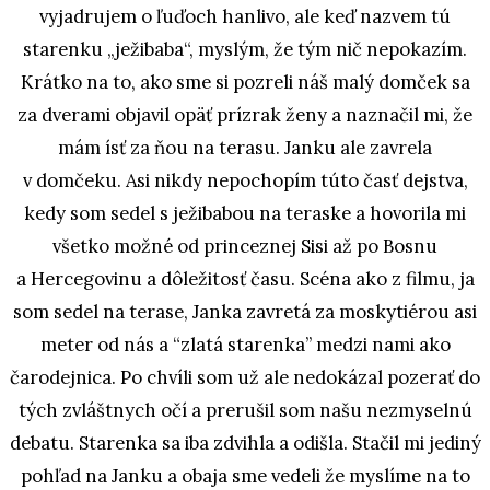
vyjadrujem o ľuďoch hanlivo, ale keď nazvem tú
starenku „ježibaba“, myslým, že tým nič nepokazím.
Krátko na to, ako sme si pozreli náš malý domček sa
za dverami objavil opäť prízrak ženy a naznačil mi, že
mám ísť za ňou na terasu. Janku ale zavrela
v domčeku. Asi nikdy nepochopím túto časť dejstva,
kedy som sedel s ježibabou na teraske a hovorila mi
všetko možné od princeznej Sisi až po Bosnu
a Hercegovinu a dôležitosť času. Scéna ako z filmu, ja
som sedel na terase, Janka zavretá za moskytiérou asi
meter od nás a “zlatá starenka” medzi nami ako
čarodejnica. Po chvíli som už ale nedokázal pozerať do
tých zvláštnych očí a prerušil som našu nezmyselnú
debatu. Starenka sa iba zdvihla a odišla. Stačil mi jediný
pohľad na Janku a obaja sme vedeli že myslíme na to