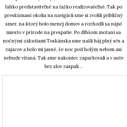
ľahko predstaviteľné na ťažko realizovateľné. Tak po
preskúmaní okolia na navigácii sme si zvolili približný
smer, na ktorý bolo menej domov a rozhodli sa nájsť
miesto v prírode na prespatie. Po dlhšom motaní sa
nočnými zákutiami Toskánska sme našli háj plný sŕn a
zajacov a bolo mi jasné, že noc pod holým nebom asi
nebude vítaná. Tak sme nakoniec zaparkovali a v aute
bez slov zaspali…