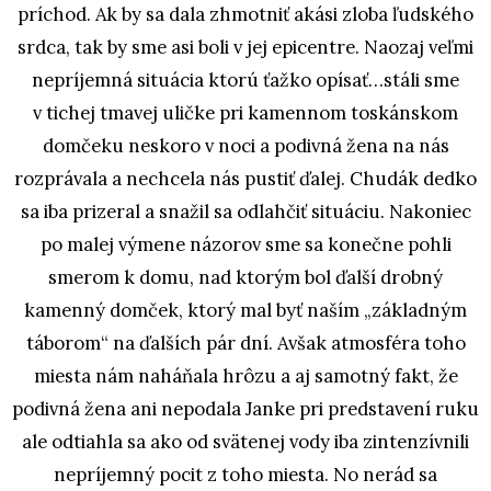
príchod. Ak by sa dala zhmotniť akási zloba ľudského
srdca, tak by sme asi boli v jej epicentre. Naozaj veľmi
nepríjemná situácia ktorú ťažko opísať…stáli sme
v tichej tmavej uličke pri kamennom toskánskom
domčeku neskoro v noci a podivná žena na nás
rozprávala a nechcela nás pustiť ďalej. Chudák dedko
sa iba prizeral a snažil sa odlahčiť situáciu. Nakoniec
po malej výmene názorov sme sa konečne pohli
smerom k domu, nad ktorým bol ďalší drobný
kamenný domček, ktorý mal byť naším „základným
táborom“ na ďalších pár dní. Avšak atmosféra toho
miesta nám naháňala hrôzu a aj samotný fakt, že
podivná žena ani nepodala Janke pri predstavení ruku
ale odtiahla sa ako od svätenej vody iba zintenzívnili
nepríjemný pocit z toho miesta. No nerád sa