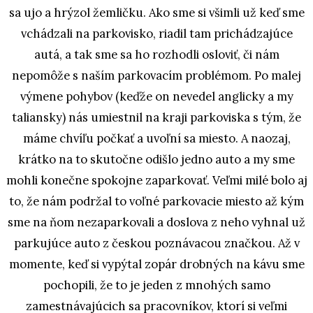
sa ujo a hrýzol žemličku. Ako sme si všimli už keď sme
vchádzali na parkovisko, riadil tam prichádzajúce
autá, a tak sme sa ho rozhodli osloviť, či nám
nepomôže s naším parkovacím problémom. Po malej
výmene pohybov (keďže on nevedel anglicky a my
taliansky) nás umiestnil na kraji parkoviska s tým, že
máme chvíľu počkať a uvoľní sa miesto. A naozaj,
krátko na to skutočne odišlo jedno auto a my sme
mohli konečne spokojne zaparkovať. Veľmi milé bolo aj
to, že nám podržal to voľné parkovacie miesto až kým
sme na ňom nezaparkovali a doslova z neho vyhnal už
parkujúce auto z českou poznávacou značkou. Až v
momente, keď si vypýtal zopár drobných na kávu sme
pochopili, že to je jeden z mnohých samo
zamestnávajúcich sa pracovníkov, ktorí si veľmi