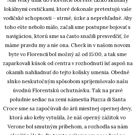
lokálnymi cestičkami, ktoré dokonale pretestujú vaše
vodičské schopnosti – strmé, úzke a neprehľadné. Aby
toho ešte nebolo málo, začali sme postupne bojovať s
navigáciou, ktorú sme sa často snažili presvedčiť, že
máme pravdu my a nie ona. Check in v našom novom
byte vo Florencii bol možný až od 15:00, a tak sme
zaparkovali kúsok od centra v rozhodnutí ísť aspoň na
okamih nahliadnuť do tejto kolísky umenia. Obedné
slnko neskutočným spôsobom spríjemňovalo našu
úvodnú Florentskú ochutnávku. Tak na pravé
poludnie sediac na zemi námestia Piazza di Santa
Croce sme sa započúvali do árií miestnej opernej devy,
ktorá ako keby vytušila, že náš operný zážitok vo
Verone bol smutným príbehom, a rozhodla sa nám