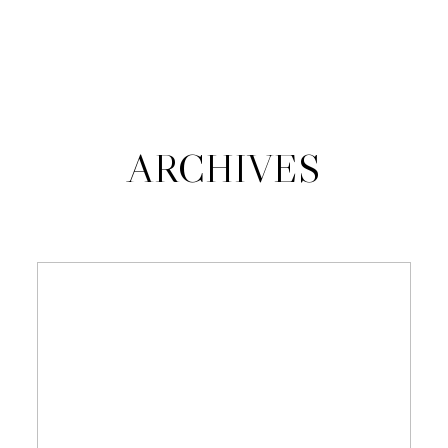
JANA KUŠŠOVÁ
O MNE
ARCHIVES
PORTFÓLIO
KONTAKT