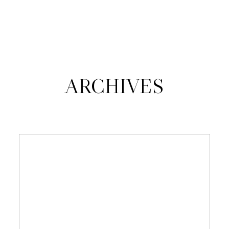
JANA KUŠŠOVÁ
O MNE
ARCHIVES
PORTFÓLIO
KONTAKT