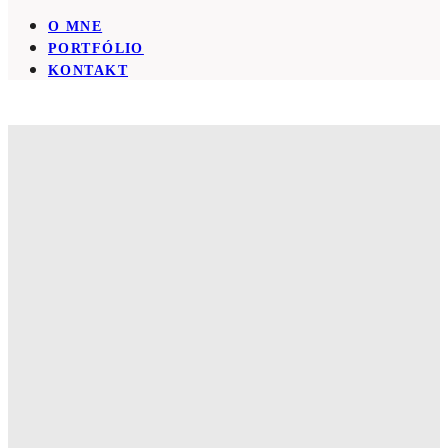
O MNE
PORTFÓLIO
KONTAKT
OD VÁS...
Práve sme skonštatovali s Jurajom, že na
fotkách od teba sme vždy krajší ako v