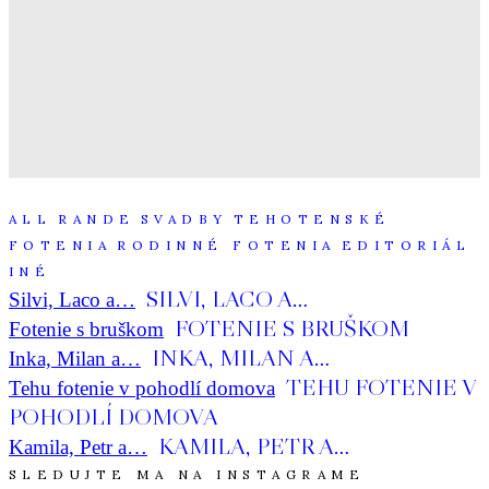
skutočnosti :D "
I&J
"Janiiiii, ja mám normálne slzy v očiach...tie
fotky sú neskutočneeeeeee"
K&J
ALL
RANDE
SVADBY
TEHOTENSKÉ
FOTENIA
RODINNÉ FOTENIA
EDITORIÁL
INÉ
SILVI, LACO A…
Silvi, Laco a…
FOTENIE S BRUŠKOM
Fotenie s bruškom
INKA, MILAN A…
Inka, Milan a…
TEHU FOTENIE V
Tehu fotenie v pohodlí domova
POHODLÍ DOMOVA
KAMILA, PETR A…
Kamila, Petr a…
SLEDUJTE MA NA INSTAGRAME