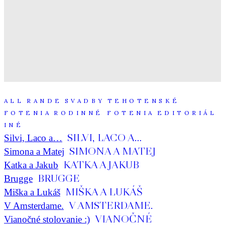
skutočnosti :D "
I&J
"Janiiiii, ja mám normálne slzy v očiach...tie
fotky sú neskutočneeeeeee"
K&J
ALL
RANDE
SVADBY
TEHOTENSKÉ
FOTENIA
RODINNÉ FOTENIA
EDITORIÁL
INÉ
SILVI, LACO A…
Silvi, Laco a…
SIMONA A MATEJ
Simona a Matej
KATKA A JAKUB
Katka a Jakub
BRUGGE
Brugge
MIŠKA A LUKÁŠ
Miška a Lukáš
V AMSTERDAME.
V Amsterdame.
VIANOČNÉ
Vianočné stolovanie :)