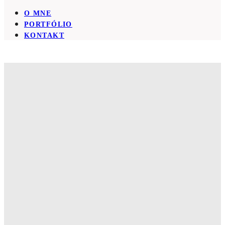
O MNE
PORTFÓLIO
KONTAKT
OD VÁS...
Práve sme skonštatovali s Jurajom, že na
fotkách od teba sme vždy krajší ako v